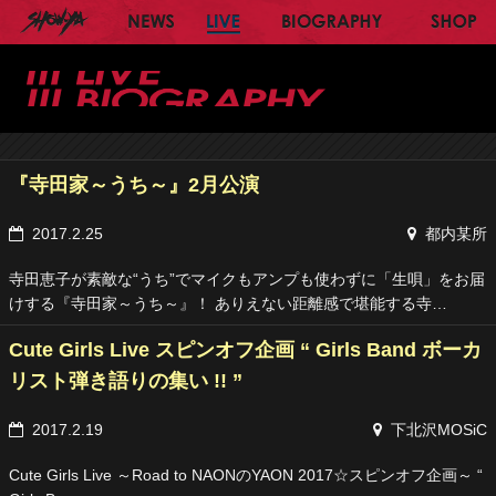
SHOW-YA オフィシャルサイト
NEWS
LIVE
BIOGRAPHY
SH
LI
『寺田家～うち～』2月公演
2017.2.25
都内某所
寺田恵子が素敵な“うち”でマイクもアンプも使わずに「生唄」をお届
けする『寺田家～うち～』！ ありえない距離感で堪能する寺…
Cute Girls Live スピンオフ企画 “ Girls Band ボーカ
リスト弾き語りの集い !! ”
2017.2.19
下北沢MOSiC
Cute Girls Live ～Road to NAONのYAON 2017☆スピンオフ企画～ “