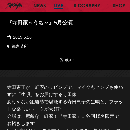
SHOW-YA オフィシャルサイト
NEWS
LIVE
BIOGRAPHY
SH
『寺田家～うち～』5月公演
2015.5.16
都内某所
寺田恵子が一軒家のリビングで、マイクもアンプも使わ
ずに「生唄」をお届けする寺田家！
ありえない距離感で堪能する寺田恵子の生唄と、フラッ
トな楽しいトークが大好評！
会場は、素敵な一軒家！『寺田家』に各回18名限定で
お招きします！