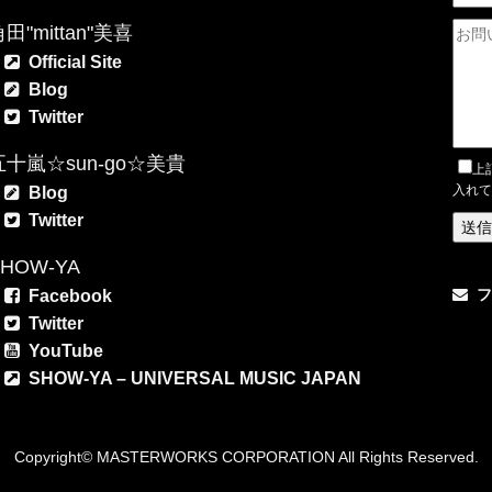
田"mittan"美喜
Official Site
Blog
Twitter
五十嵐☆sun-go☆美貴
上
入れて
Blog
Twitter
SHOW-YA
フ
Facebook
Twitter
YouTube
SHOW-YA – UNIVERSAL MUSIC JAPAN
Copyright© MASTERWORKS CORPORATION All Rights Reserved.