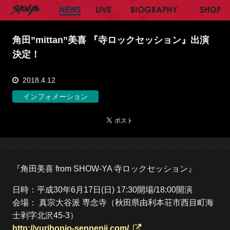
SHOW-YA オフィシャルサイト
NEWS
LIVE
BIOGRAPHY
SH
角田”mittan”美喜 『寺ロックセッション』出演
決定！
2018.4.12
インフォメーション
『角田美喜 from SHOW-YA 寺ロックセッション』
日時：平成30年6月17日(日) 17:30開場/18:00開演
会場： 真宗大谷派 専念寺（秋田県由利本荘市西目町海
士剥字北沢45-3）
http://yurihonjo-sennenji.com/