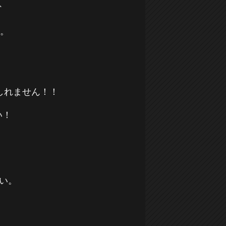
、
す。
しれません！！
い！
さい。