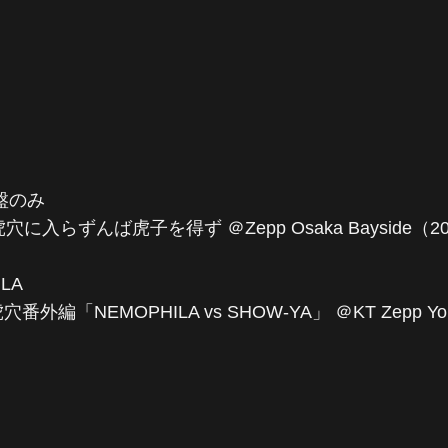
定盤のみ
22 虎穴に入らずんば虎子を得ず ＠Zepp Osaka Bayside（202
ILA
穴番外編「NEMOPHILA vs SHOW-YA」 ＠KT Zepp Yok