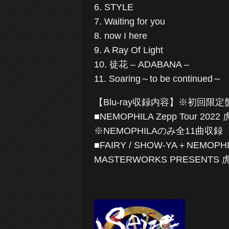
6. STYLE
7. Waiting for you
8. now I here
9. A Ray Of Light
10. 徒花 – ADABANA –
11. Soaring～to be continued～
【Blu-ray収録内容】※初回限
■NEMOPHILA Zepp Tour 20
※NEMOPHILAのみ全11曲収録
■FAIRY / SHOW-YA＋NEMOPH
MASTERWORKS PRESENTS 虎