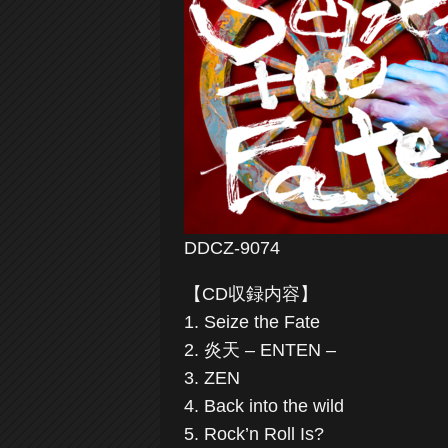
DDCZ-9074
【CD収録内容】
1. Seize the Fate
2. 炎天 – ENTEN –
3. ZEN
4. Back into the wild
5. Rock’n Roll Is?