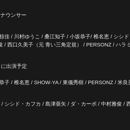
アナウンサー
椋佳 / 川村ゆうこ / 桑江知子 / 小坂恭子/ 椎名恵 / シシド
俊 / 西口久美子（元 青い三角定規） / PERSONZ / ハ
日に出演予定
子 / 椎名恵 / SHOW-YA / 東儀秀樹 / PERSONZ / 米
 / シシド・カフカ / 島津亜矢 / ダ・カーポ / 中村雅俊