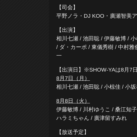
【司会】
平野ノラ・DJ KOO・廣瀬智美
【出演】
相川七瀬 / 池田聡 / 伊藤敏博 / 小
/ ダ・カーポ / 東儀秀樹 / 中村雅
一
【出演日】※SHOW-YAは8月7
8月7日（月）
相川七瀬 / 池田聡 / 小椋佳 / 小坂恭
8月8日（火）
伊藤敏博 / 川村ゆうこ / 桑江知子
ハラミちゃん / 廣津留すみれ
【放送予定】