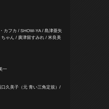
・カフカ / SHOW-YA / 島津亜矢
ラミちゃん / 廣津留すみれ / 米良美
良美一
 / 西口久美子（元 青い三角定規）/