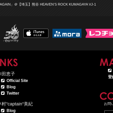
E AGAIN」＠【埼玉】熊谷 HEAVEN’S ROCK KUMAGAYA VJ-1
MAP
LINKS
寺田恵子
登
Official Site
Blog
Twitter
村"captain"美紀
お問
Blog