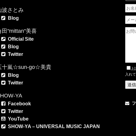
仙波さとみ
Blog
田"mittan"美喜
Official Site
Blog
Twitter
五十嵐☆sun-go☆美貴
上
入れて
Blog
Twitter
SHOW-YA
フ
Facebook
Twitter
YouTube
SHOW-YA – UNIVERSAL MUSIC JAPAN